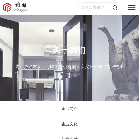
关于我们
为自身寻发展，与顾客共创双赢，实实在在完成客户需求
企业简介
企业文化